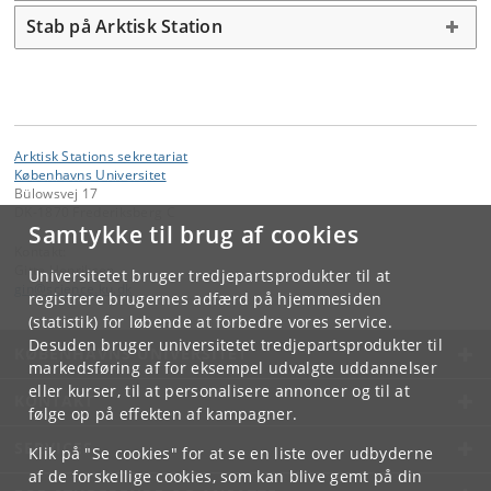
Stab på Arktisk Station
Arktisk Stations sekretariat
Københavns Universitet
Bülowsvej 17
DK-1870 Frederiksberg C
Samtykke til brug af cookies
Kontakt:
Gitte Henriksen
Universitetet bruger tredjepartsprodukter til at
gin
@
science
.
ku
.
dk
registrere brugernes adfærd på hjemmesiden
(statistik) for løbende at forbedre vores service.
Desuden bruger universitetet tredjepartsprodukter til
KØBENHAVNS UNIVERSITET
markedsføring af for eksempel udvalgte uddannelser
eller kurser, til at personalisere annoncer og til at
KONTAKT
følge op på effekten af kampagner.
SERVICES
Klik på "Se cookies" for at se en liste over udbyderne
af de forskellige cookies, som kan blive gemt på din